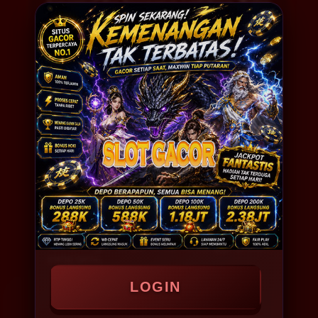
kapanpun dan berapapun jumlahnya. Tanpa
mengeluarkan modal yang besar dan hanya
berbekalkan modal receh, Anda sudah
unggul selangkah dibanding yang lain
dalam meraih kemenangan slot online
jackpot.
Tidak hanya sebagai situs slot gacor hari ini,
Kami memberikan bukti nyata dalam
melayani dan membayar setiap withdraw
para pengguna hoki
slot88
berapapun
nominalnya. Karena kenyamanan
merupakan layanan utama yang harus
dirasakan para pemain situs gacor agar
setiap pengguna lebih percaya diri ketika
bermain slot88 gampang menang. Daftar
link slot gacor hari ini dan main slot88 untuk
membuktikan kepada hoki mania, bahwa
Dewa77 selalu membayar setiap seluruh
kemenangan tanpa harus menunggu proses
yang lama.
LOGIN
5 Daftar Game Situs
Gacor Slot Online Hari