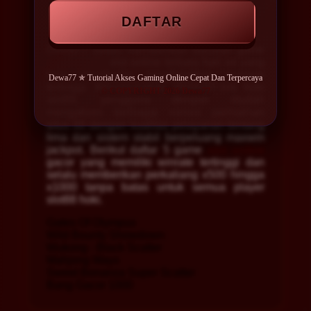
Ini
DAFTAR
Dewa77 selalu memberikan bocoran game
situs gacor
slot online terbaru hari ini yang
bisa membantu mendapatkan maxwin
Dewa77 ✯ Tutorial Akses Gaming Online Cepat Dan Terpercaya
tertinggi. Menggunakan alternatif link hoki
© COPYRIGHT 2026 Dewa77
slot88, pengguna dengan mudah
mengakses berbagai variasi permainan
situs 88 dengan kualitas pelayanan bintang
lima dan sistem stabil berpeluang maxwin
jackpot. Berikut daftar 5 game
slot online
gacor yang memiliki winrate tertinggi dan
selalu memberikan perkaliang x500 hingga
x1000 tanpa batas untuk semua player
slot88 hoki.
Gates Of Olympus
Wild Bounty Showdown
Wukong - Black Scatter
Mahjong Ways
Sweet Bonanza Super Scatter
Bang Gacor 1000