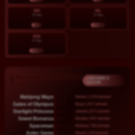
SEN
SEL
10 Agu
11 Agu
97.88%
91.29%
HOT
STABIL
RAB
12 Agu
91.89%
STABIL
Bocoran Pola RTP Hari
● MAXWIN X
GACOR
Ini
Mahjong Ways
74%
Medan | 1254 pemain
Gates of Olympus
92%
Bogor | 917 pemain
Starlight Princess
66%
Jakarta | 877 pemain
Sweet Bonanza
66%
Bangka | 847 pemain
Spaceman
60%
Malang | 760 pemain
Aztec Gems
94%
Depok | 228 pemain