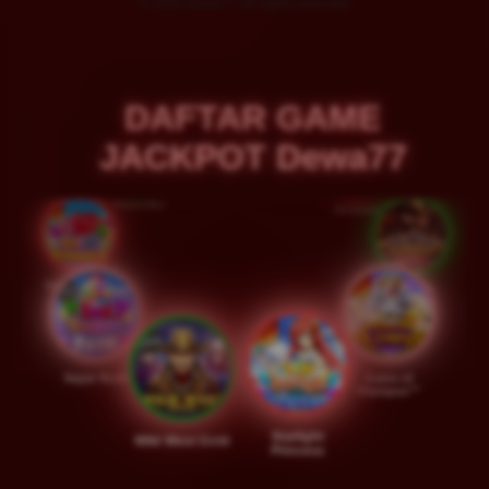
© 2026 Dewa77. All rights reserved.
DAFTAR GAME
JACKPOT Dewa77
Wild Bounty
Showdown
Mahjong Ways
Wild Bandito
Sweet Bonanza
Captain's
Bounty
Sugar Rush
Gates of
Olympus™
Starlight
Wild West Gold
Princess