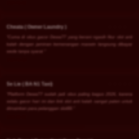
2026-06-12
Cheata ( Owner Laundry )
★★★★☆
"Cuma di situs gacor Dewa77 yang berani ngasih fitur slot anti
kalah dengan jaminan kemenangan maxwin langsung dibayar
wede tanpa syarat."
2026-06-18
Se Lie ( BA N1 Taxi)
★★★★★
"Platform Dewa77 sudah jadi situs paling bagus 2026, karena
selalu gacor hari ini dan link slot anti kalah sangat paten untuk
dimainkan para pelanggan slot88."
2026-06-22