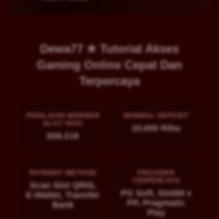
Dewa77 ✯ Tutorial Akses
Gaming Online Cepat Dan
Terpercaya
PENILAIAN MEMBER
MINIMAL DEPOSIT
SLOT HOKI
10.000 Ribu
828.218
PAYMENT METHOD
PROVIDER
TERPERCAYA
Scan Slot QRIS,
PG Soft, Slot88 x
E-Wallet, Transfer
PP, Pragmatic
Bank
Play