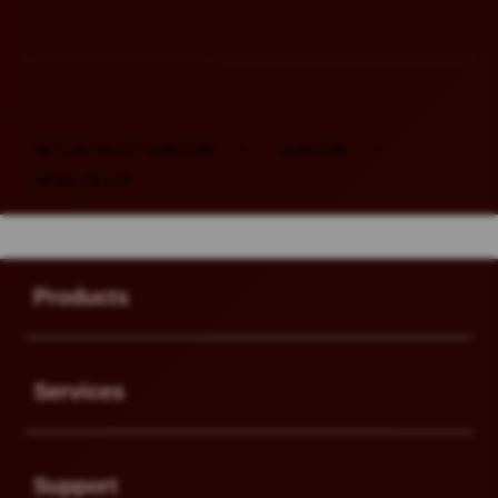
SITUS SLOT GACOR
>
GACOR
>
HOKI SLOT
Buka
Footer Navigation
Products
Buka
Services
Buka
Support